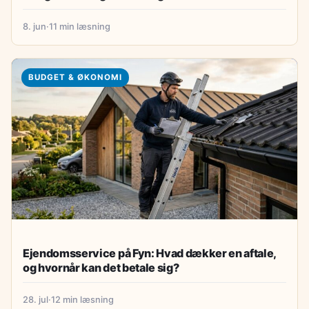
8. jun
·
11 min læsning
BUDGET & ØKONOMI
Ejendomsservice på Fyn: Hvad dækker en aftale,
og hvornår kan det betale sig?
28. jul
·
12 min læsning