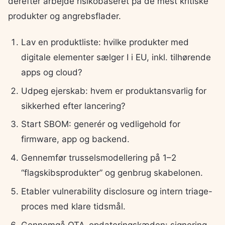
derefter arbejde risikobaseret på de mest kritiske
produkter og angrebsflader.
Lav en produktliste: hvilke produkter med
digitale elementer sælger I i EU, inkl. tilhørende
apps og cloud?
Udpeg ejerskab: hvem er produktansvarlig for
sikkerhed efter lancering?
Start SBOM: generér og vedligehold for
firmware, app og backend.
Gennemfør trusselsmodellering på 1–2
“flagskibsprodukter” og genbrug skabelonen.
Etabler vulnerability disclosure og intern triage-
proces med klare tidsmål.
Gennemgå OTA-opdateringskæden: signering,