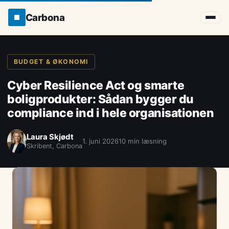
Carbona
BUDGET & ØKONOMI
Cyber Resilience Act og smarte
boligprodukter: Sådan bygger du
compliance ind i hele organisationen
Laura Skjødt
1. juni 2026
10 min læsning
Skribent, Carbona