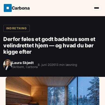
Carbona
INDRETNING
Derfor føles et godt badehus som et
velindrettet hjem — og hvad du bør
kigge efter
Laura Skjødt
8. juni 2026
13 min læsning
Skribent, Carbona